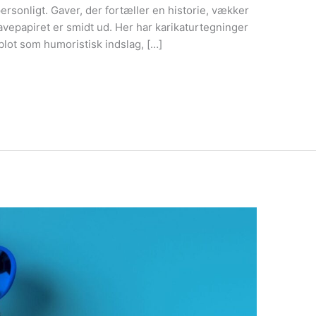
rsonligt. Gaver, der fortæller en historie, vækker
avepapiret er smidt ud. Her har karikaturtegninger
 blot som humoristisk indslag, […]