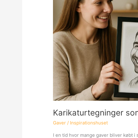
Karikaturtegninger so
Gaver
/
Inspirationshuset
I en tid hvor mange gaver bliver købt i