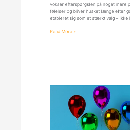
vokser efterspørgslen på noget mere pe
følelser og bliver husket længe efter g
etableret sig som et stærkt valg – ikke
Karikaturtegninger
Read More »
som
personlig
og
kreativ
gave