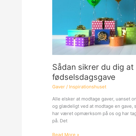
Sådan sikrer du dig at
fødselsdagsgave
Gaver
/
Inspirationshuset
Alle elsker at modtage gaver, uanset o
og glædeligt ved at modtage en gave, so
har været opmærksom på os og har taget 
på. Det
Sådan
Read More »