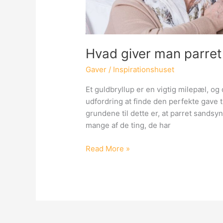
Hvad giver man parret 
Gaver
/
Inspirationshuset
Et guldbryllup er en vigtig milepæl, og 
udfordring at finde den perfekte gave til
grundene til dette er, at parret sandsyn
mange af de ting, de har
Hvad
Read More »
giver
man
parret
der
fejrer
guldbryllup?