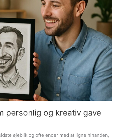
m personlig og kreativ gave
 sidste øjeblik og ofte ender med at ligne hinanden,