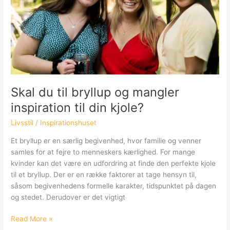
en
metalfigur
Skal du til bryllup og mangler
inspiration til din kjole?
Livsstil
/
Inspirationshuset
Et bryllup er en særlig begivenhed, hvor familie og venner
samles for at fejre to menneskers kærlighed. For mange
kvinder kan det være en udfordring at finde den perfekte kjole
til et bryllup. Der er en række faktorer at tage hensyn til,
såsom begivenhedens formelle karakter, tidspunktet på dagen
og stedet. Derudover er det vigtigt
Skal
Read More »
du