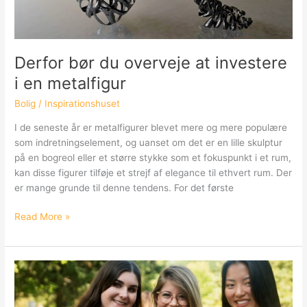
Derfor bør du overveje at investere
i en metalfigur
Bolig
/
Inspirationshuset
I de seneste år er metalfigurer blevet mere og mere populære
som indretningselement, og uanset om det er en lille skulptur
på en bogreol eller et større stykke som et fokuspunkt i et rum,
kan disse figurer tilføje et strejf af elegance til ethvert rum. Der
er mange grunde til denne tendens. For det første
Derfor
Read More »
bør
du
overveje
at
investere
i