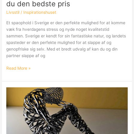
du den bedste pris
Livsstil
/
Inspirationshuset
Et spaophold i Sverige er den perfekte mulighed for at komme
væk fra hverdagens stress og nyde noget kvalitetstid
sammen. Sverige er kendt for sin fantastiske natur, og landets
spasteder er den perfekte mulighed for at slappe af og
genopfriske sig selv. Med et bredt udvalg af kan du og din
partner slappe af og
Spaophold
Read More »
i
Sverige?
Sådan
finder
du
den
bedste
pris