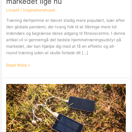
markedet lige nu
Livsstil
/
Inspirationshuset
Træning derhjemme er blevet stadig mere populært, især efter
den globale pandemi, der tvang folk til at tilbringe mere tid
indendørs og begrænse deres adgang til fitnesscentre. I denne
artikel vil vi gennemgå det bedste hjemmetræningsudstyr på
markedet, der kan hjælpe dig med at få en effektiv og all-
round træning uden at skulle forlade dit […]
Inspiration:
Read More »
Det
bedste
hjemmetræningsudstyr
på
markedet
lige
nu