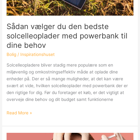
Sådan vælger du den bedste
solcelleoplader med powerbank til
dine behov
Bolig
/
Inspirationshuset
Solcelleopladere bliver stadig mere populære som en
miljøvenlig og omkostningseffektiv måde at oplade dine
enheder på. Der er så mange muligheder, at det kan være
svært at vide, hvilken solcelleoplader med powerbank der er
den rigtige for dig. Før du foretager et køb, er det vigtigt at
overveje dine behov og dit budget samt funktionerne
Sådan
Read More »
vælger
du
den
bedste