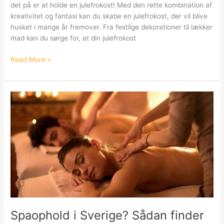
det på er at holde en julefrokost! Med den rette kombination af
kreativitet og fantasi kan du skabe en julefrokost, der vil blive
husket i mange år fremover. Fra festlige dekorationer til lækker
mad kan du sørge for, at din julefrokost
Kreative
Read More »
ideer
til
en
sjov
og
mindeværdig
julefrokost
Spaophold i Sverige? Sådan finder