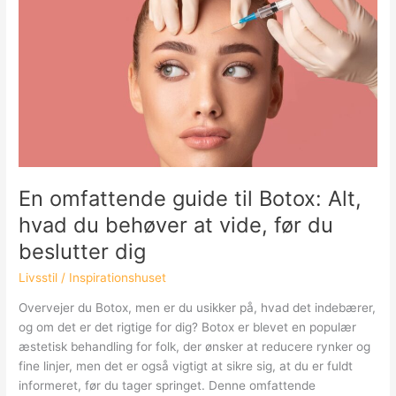
solcelleoplader
med
powerbank
til
dine
behov
En omfattende guide til Botox: Alt,
hvad du behøver at vide, før du
beslutter dig
Livsstil
/
Inspirationshuset
Overvejer du Botox, men er du usikker på, hvad det indebærer,
og om det er det rigtige for dig? Botox er blevet en populær
æstetisk behandling for folk, der ønsker at reducere rynker og
fine linjer, men det er også vigtigt at sikre sig, at du er fuldt
informeret, før du tager springet. Denne omfattende