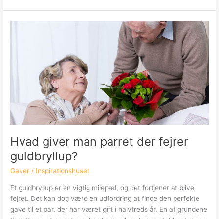
til
bryllup
og
mangler
inspiration
til
din
kjole?
Hvad giver man parret der fejrer
guldbryllup?
Gaver
/
Inspirationshuset
Et guldbryllup er en vigtig milepæl, og det fortjener at blive
fejret. Det kan dog være en udfordring at finde den perfekte
gave til et par, der har været gift i halvtreds år. En af grundene