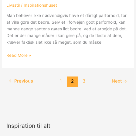
Livsstil
/
Inspirationshuset
Man behøver ikke nødvendigvis have et dårligt parforhold, for
at ville gøre det bedre. Selv et i forvejen godt parforhold, kan
mange gange sagtens gøres lidt bedre, ved at arbejde på det.
Det er der mange måder i kan gøre på, og de fleste af dem,
kræver faktisk slet ikke så meget, som du måske
Inspiration
Read More »
til
et
bedre
←
Previous
1
2
3
Next
→
parforhold
Inspiration til alt